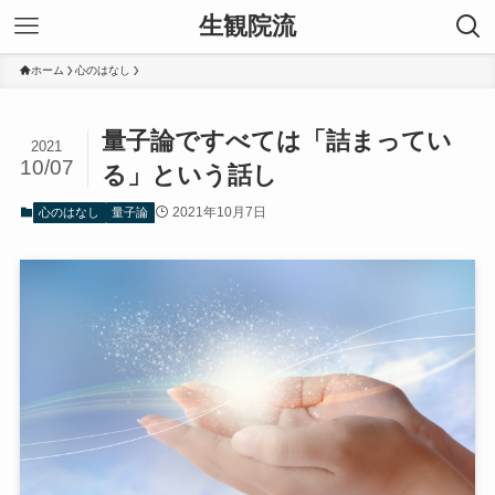
生観院流
ホーム
心のはなし
量子論ですべては「詰まってい
2021
10/07
る」という話し
2021年10月7日
心のはなし
量子論