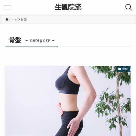
生観院流
ホーム
骨盤
骨盤
– category –
骨盤